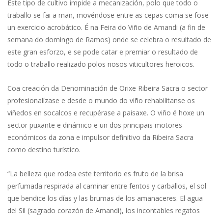
Este tipo de cultivo impide a mecanización, polo que todo o
traballo se fai a man, movéndose entre as cepas coma se fose
un exercicio acrobático. É na Feira do Viño de Amandi (a fin de
semana do domingo de Ramos) onde se celebra o resultado de
este gran esforzo, e se pode catar e premiar o resultado de
todo o traballo realizado polos nosos viticultores heroicos.
Coa creación da Denominación de Orixe Ribeira Sacra o sector
profesionalízase e desde o mundo do viño rehabilítanse os
viñedos en socalcos e recupérase a paisaxe. O viño é hoxe un
sector puxante e dinámico e un dos principais motores
económicos da zona e impulsor definitivo da Ribeira Sacra
como destino turístico.
“La belleza que rodea este territorio es fruto de la brisa
perfumada respirada al caminar entre fentos y carballos, el sol
que bendice los días y las brumas de los amanaceres. El agua
del Sil (sagrado corazón de Amandi), los incontables regatos