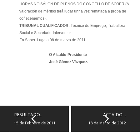
HORAS NO SÁLON DE PLENOS DO CONCELLO DE SOBER.(A
valoración de méritos terá lugar unha vez rematada a proba de
coñecementos).
TRIBUNAL CUALIFICADOR:
Técnico de Emprego, Traballora
Social e Secretario-Interventor.
En Sober.
Lugo a 08 de marzo de 2011.
O Alcalde-Presidente
José Gómez Vázquez.
RESULTADO…
ACTA DO…
15 de Febreiro de 2011
18 de Marzo de 2012