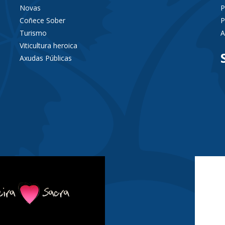
Novas
P
Coñece Sober
P
Turismo
A
Viticultura heroica
Axudas Públicas