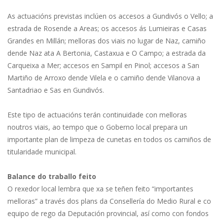
As actuacións previstas inclúen os accesos a Gundivós o Vello; a
estrada de Rosende a Areas; os accesos ás Lumieiras e Casas
Grandes en Millán; melloras dos viais no lugar de Naz, camiño
dende Naz ata A Bertonia, Castaxua e O Campo; a estrada da
Carqueixa a Mer; accesos en Sampil en Pinol; accesos a San
Martiño de Arroxo dende Vilela e o camiño dende Vilanova a
Santadriao e Sas en Gundivós.
Este tipo de actuacións terán continuidade con melloras
noutros viais, ao tempo que o Goberno local prepara un
importante plan de limpeza de cunetas en todos os camiños de
titularidade municipal.
Balance do traballo feito
O rexedor local lembra que xa se teñen feito “importantes
melloras” a través dos plans da Consellería do Medio Rural e co
equipo de rego da Deputación provincial, así como con fondos