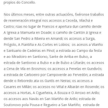
propios do Concello.
Nos últimos meses, entre outras actuacións, fixéronse traballos
de rexeneración integral nos accesos a Ceceda, Vilachá e
Castro; rúas no lugar de Francos e apertura dun camiño dende
A Igrexa a Mamuela en Doade; o camiño de Cantón á Igrexa e
dende San Pedro a Ribeira en Amandi; os accesos a Surga,
Prógolo, A Piantiña e As Cortes en Lobios; os acesos a Vilariño
e Santuario de Cadeiras en Pinol; a estrada ao Campo da festa
e ao Miradoiro en Santiorxo, Sante de Arriba en Bulso, a
estrada de Santiorxo a Bulso e a de Bulso a Liñarán; os accesos
a Cima de Vila en Brosmos; os accesos a Penelas en Gundivós;
a estrada de Carboeiro por Campoverde ao Fervedón; a estrada
dende o Reboredo ata os Guntís en Neiras; os accesos a
Casares en Millán; os accesos no Viñal e Albarán en Rosende; os
accesos a Hortas, A Cigueñeira, A Bouza e O Arroxo en Anllo;
os accesos aos Navás en San Martiño de Anllo; estrada de
Soutonovo pola Pousa e Regueiro a San Martiño; estrada de