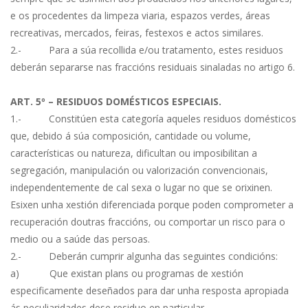
e os procedentes da limpeza viaria, espazos verdes, áreas
recreativas, mercados, feiras, festexos e actos similares.
2.- Para a súa recollida e/ou tratamento, estes residuos
deberán separarse nas fraccións residuais sinaladas no artigo 6.
ART. 5º – RESIDUOS DOMÉSTICOS ESPECIAIS.
1.- Constitúen esta categoría aqueles residuos domésticos
que, debido á súa composición, cantidade ou volume,
características ou natureza, dificultan ou imposibilitan a
segregación, manipulación ou valorización convencionais,
independentemente de cal sexa o lugar no que se orixinen.
Esixen unha xestión diferenciada porque poden comprometer a
recuperación doutras fraccións, ou comportar un risco para o
medio ou a saúde das persoas.
2.- Deberán cumprir algunha das seguintes condicións:
a) Que existan plans ou programas de xestión
especificamente deseñados para dar unha resposta apropiada
ás peculiaridades dese residuo en particular.