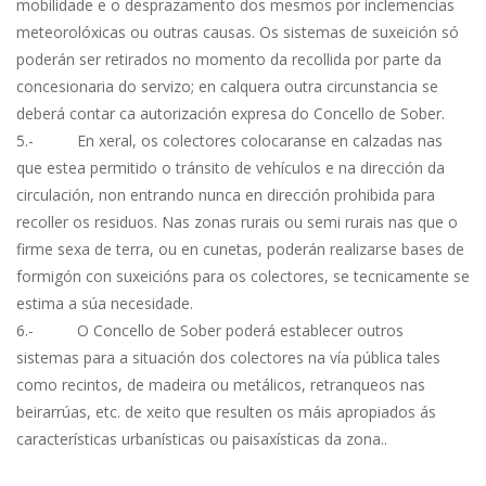
mobilidade e o desprazamento dos mesmos por inclemencias
meteorolóxicas ou outras causas. Os sistemas de suxeición só
poderán ser retirados no momento da recollida por parte da
concesionaria do servizo; en calquera outra circunstancia se
deberá contar ca autorización expresa do Concello de Sober.
5.- En xeral, os colectores colocaranse en calzadas nas
que estea permitido o tránsito de vehículos e na dirección da
circulación, non entrando nunca en dirección prohibida para
recoller os residuos. Nas zonas rurais ou semi rurais nas que o
firme sexa de terra, ou en cunetas, poderán realizarse bases de
formigón con suxeicións para os colectores, se tecnicamente se
estima a súa necesidade.
6.- O Concello de Sober poderá establecer outros
sistemas para a situación dos colectores na vía pública tales
como recintos, de madeira ou metálicos, retranqueos nas
beirarrúas, etc. de xeito que resulten os máis apropiados ás
características urbanísticas ou paisaxísticas da zona..