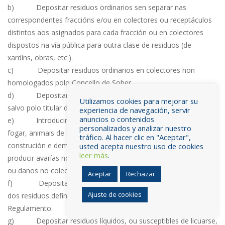
b) Depositar residuos ordinarios sen separar nas
correspondentes fraccións e/ou en colectores ou receptáculos
distintos aos asignados para cada fracción ou en colectores
dispostos na vía pública para outra clase de residuos (de
xardíns, obras, etc.).
c) Depositar residuos ordinarios en colectores non
homologados polo Concello de Sober.
d) Depositar residuos en colectores de uso exclusivo
Utilizamos cookies para mejorar su
salvo polo titular dos mesmos.
experiencia de navegación, servir
anuncios o contenidos
e) Introducir nos colectores residuos voluminosos do
personalizados y analizar nuestro
fogar, animais de compañía vivos ou mortos, residuos da
tráfico. Al hacer clic en "Aceptar",
construción e demolición, así como todos aqueles que poidan
usted acepta nuestro uso de cookies
leer más
.
producir avarías no sistema mecánico dos vehículos de recollida
ou danos no colector.
Aceptar
Rechazar
f) Depositar nos colectores situados na vía pública algún
Ajuste de cookies
dos residuos definidos como especiais no artigo 5 deste
Regulamento.
g) Depositar residuos líquidos, ou susceptibles de licuarse,