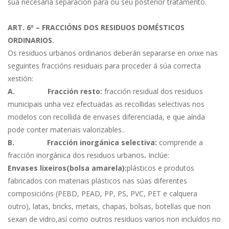
súa necesaria separación para ou seu posterior tratamento.
ART. 6º – FRACCIÓNS DOS RESIDUOS DOMÉSTICOS
ORDINARIOS.
Os residuos urbanos ordinarios deberán separarse en orixe nas
seguintes fraccións residuais para proceder á súa correcta
xestión:
A.
Fracción resto:
fracción residual dos residuos
municipais unha vez efectuadas as recollidas selectivas nos
modelos con recollida de envases diferenciada, e que aínda
pode conter materiais valorizables..
B.
Fracción inorgánica selectiva:
comprende a
fracción inorgánica dos residuos urbanos
.
Inclúe:
Envases lixeiros(bolsa amarela):
plásticos e produtos
fabricados con materiais plásticos nas súas diferentes
composicións (PEBD, PEAD, PP, PS, PVC, PET e calquera
outro), latas, bricks, metais, chapas, bolsas, botellas que non
sexan de vidro,así como outros residuos varios non incluídos no