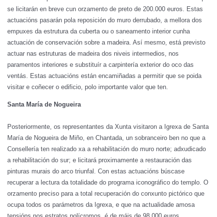
se licitarán en breve cun orzamento de preto de 200.000 euros. Estas
actuacións pasarán pola reposición do muro derrubado, a mellora dos
empuxes da estrutura da cuberta ou o saneamento interior cunha
actuación de conservación sobre a madeira. Así mesmo, está previsto
actuar nas estruturas de madeira dos niveis intermedios, nos
paramentos interiores e substituír a carpintería exterior do oco das
ventás. Estas actuacións están encamiñadas a permitir que se poida
visitar e coñecer o edificio, polo importante valor que ten.
Santa María de Nogueira
Posteriormente, os representantes da Xunta visitaron a Igrexa de Santa
María de Nogueira de Miño, en Chantada, un sobranceiro ben no que a
Consellería ten realizado xa a rehabilitación do muro norte; adxudicado
a rehabilitación do sur; e licitará proximamente a restauración das
pinturas murais do arco triunfal. Con estas actuacións búscase
recuperar a lectura da totalidade do programa iconográfico do templo. O
orzamento preciso para a total recuperación do conxunto pictórico que
ocupa todos os parámetros da Igrexa, e que na actualidade amosa
tensións nos estratos polícromos, é de máis de 98.000 euros.