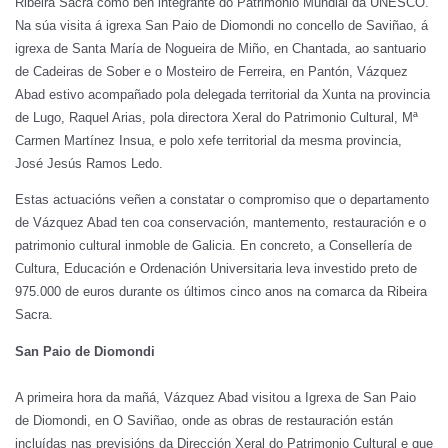
Ribeira Sacra como ben integrante do Patrimonio Mundial da UNESCO.
Na súa visita á igrexa San Paio de Diomondi no concello de Saviñao, á
igrexa de Santa María de Nogueira de Miño, en Chantada, ao santuario
de Cadeiras de Sober e o Mosteiro de Ferreira, en Pantón, Vázquez
Abad estivo acompañado pola delegada territorial da Xunta na provincia
de Lugo, Raquel Arias, pola directora Xeral do Patrimonio Cultural, Mª
Carmen Martínez Insua, e polo xefe territorial da mesma provincia,
José Jesús Ramos Ledo.
Estas actuacións veñen a constatar o compromiso que o departamento
de Vázquez Abad ten coa conservación, mantemento, restauración e o
patrimonio cultural inmoble de Galicia. En concreto, a Consellería de
Cultura, Educación e Ordenación Universitaria leva investido preto de
975.000 de euros durante os últimos cinco anos na comarca da Ribeira
Sacra.
San Paio de Diomondi
A primeira hora da mañá, Vázquez Abad visitou a Igrexa de San Paio
de Diomondi, en O Saviñao, onde as obras de restauración están
incluídas nas previsións da Dirección Xeral do Patrimonio Cultural e que