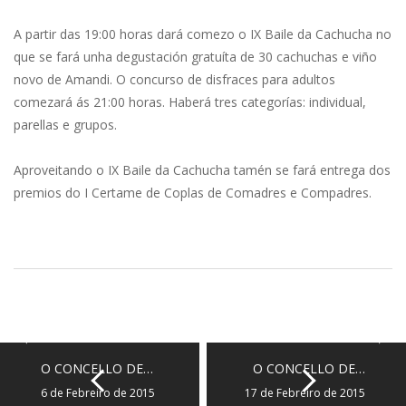
A partir das 19:00 horas dará comezo o IX Baile da Cachucha no
que se fará unha degustación gratuíta de 30 cachuchas e viño
novo de Amandi. O concurso de disfraces para adultos
comezará ás 21:00 horas. Haberá tres categorías: individual,
parellas e grupos.
Aproveitando o IX Baile da Cachucha tamén se fará entrega dos
premios do I Certame de Coplas de Comadres e Compadres.
O CONCELLO DE…
O CONCELLO DE…
6 de Febreiro de 2015
17 de Febreiro de 2015