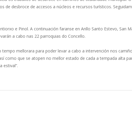
ballos de desbroce de accesos a núcleos e recursos turísticos. Seguid
tiorxo e Pinol. A continuación faranse en Anllo Santo Estevo, San M
evarán a cabo nas 22 parroquias do Concello.
o tempo mellorara para poder levar a cabo a intervención nos camiños
, así como que se atopen no mellor estado de cada a tempada alta pa
 estival”.