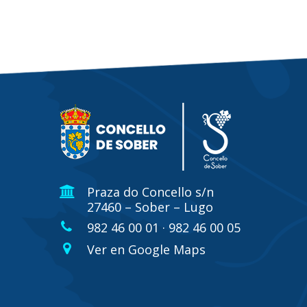
Praza do Concello s/n
27460 – Sober – Lugo
982 46 00 01 · 982 46 00 05
Ver en Google Maps