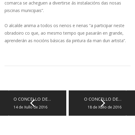
comarca se acheguen a divertirse ás instalacións das nosas
piscinas municipais”.
O alcalde anima a todos os nenos e nenas “a participar neste
obradoiro co que, ao mesmo tempo que pasarán en grande,
aprenderán as nocións básicas da pintura da man dun artista”.
O CONCELLO DE…
O CONCELLO DE…
14 de Xullo de 2016
18 de Xullo de 2016