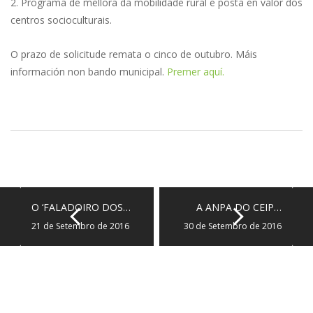
2. Programa de mellora da mobilidade rural e posta en valor dos
centros socioculturais.
O prazo de solicitude remata o cinco de outubro. Máis
información non bando municipal.
Premer aquí.
O ‘FALADOIRO DOS…
A ANPA DO CEIP…
21 de Setembro de 2016
30 de Setembro de 2016