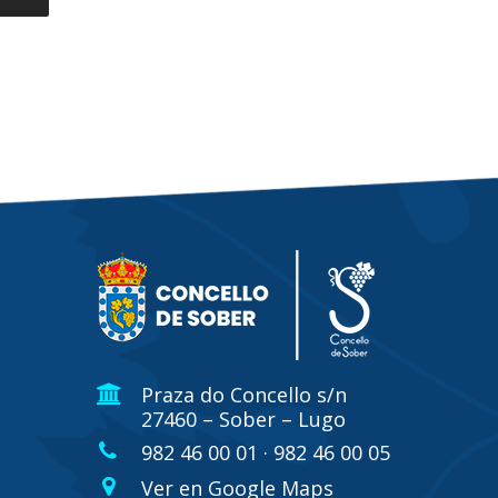
Praza do Concello s/n
27460 – Sober – Lugo
982 46 00 01 · 982 46 00 05
Ver en Google Maps