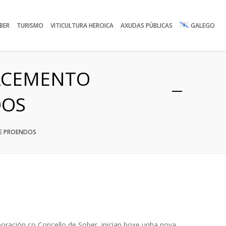
BER
TURISMO
VITICULTURA HEROICA
AXUDAS PÚBLICAS
GALEGO
XACEMENTO
DOS
DE PROENDOS
oración co Concello de Sober, inician hoxe unha nova