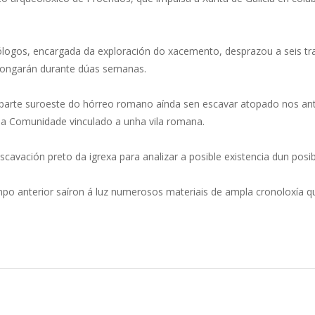
ogos, encargada da exploración do xacemento, desprazou a seis trab
olongarán durante dúas semanas.
a parte suroeste do hórreo romano aínda sen escavar atopado nos ant
 da Comunidade vinculado a unha vila romana.
scavación preto da igrexa para analizar a posible existencia dun posi
o anterior saíron á luz numerosos materiais de ampla cronoloxía qu