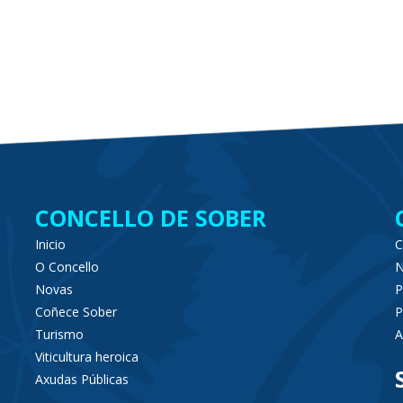
CONCELLO DE SOBER
Inicio
C
O Concello
N
Novas
P
Coñece Sober
P
Turismo
A
Viticultura heroica
Axudas Públicas