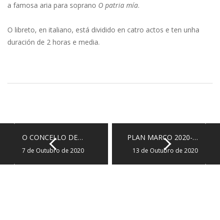
a famosa aria para soprano
O patria mía
.
O libreto, en italiano, está dividido en catro actos e ten unha
duración de 2 horas e media.
O CONCELLO DE…
PLAN MARCO 2020-…
7 de Outubro de 2020
13 de Outubro de 2020