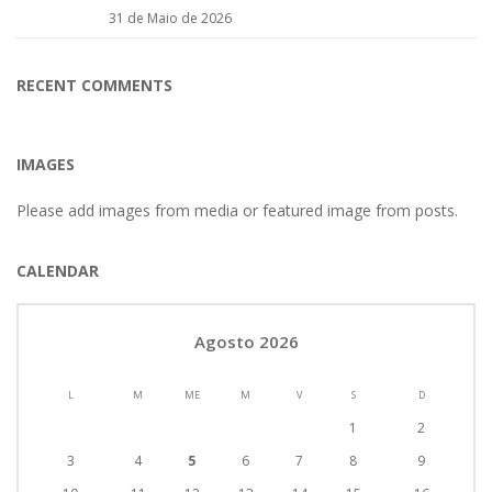
31 de Maio de 2026
RECENT COMMENTS
IMAGES
Please add images from media or featured image from posts.
CALENDAR
Agosto 2026
L
M
ME
M
V
S
D
1
2
3
4
5
6
7
8
9